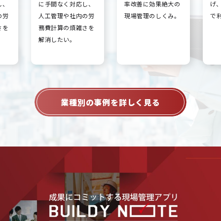
し、
に手間なく対応し、
率改善に効果絶大の
げ
の労
人工管理や社内の労
現場管理のしくみ。
で
さを
務費計算の煩雑さを
解消したい。
業種別の事例を詳しく見る