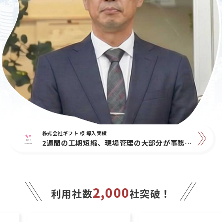
有限会社トライズ 様 導入実績
ジオフィット株式会社 様 導入実績
ＹＫＫ ＡＰ株式会社 様 導入実績
株式会社リバース 様 導入実績
株式会社タキナミ 様 導入実績
株式会社ギフト 様 導入実績
ジオフィット株式会社 様 導入実績
ＹＫＫ ＡＰ株式会社 様 導入実績
過去最高の売り上げを目指すカギは脱ホワイトボード予定表。
2週間の工期短縮、現場管理の大部分が事務所にいながら
2021年度窓数シェアNo1 業務標準化で受注量の増加にも対応
2021年度窓数シェアNo1 業務標準化で受注量の増加にも対応
現場監督1人あたりの完工棟数が2.5倍に130%成長を続ける地域No1ビルダー
人手を減らしても生産性は上がるという結果に驚き
人手を減らしても生産性は上がるという結果に驚き
今いる人員で、残業を減らしながら対策年度業績120％を実現
2,000
利用社数
社突破！