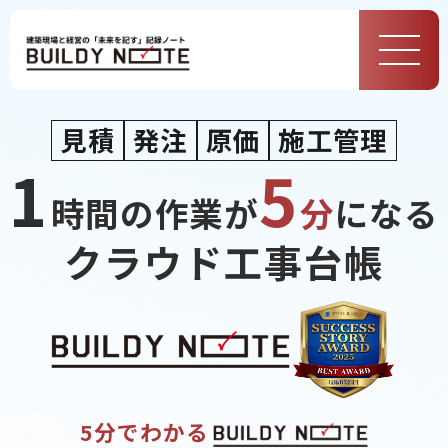
MEN
U
見積
発注
原価
施工管理
1
5
時間の作業が
分
になる
クラウド工事台帳
5分でわかる