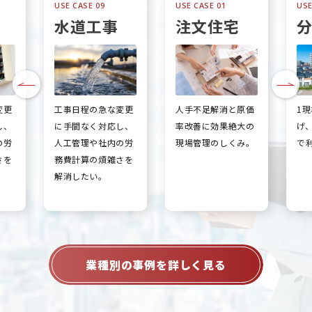
USE CASE 09
USE CASE 01
USE
水道工事
注文住宅
変更
工事日程の急な変更
人手不足解消と原価
1
し、
に手間なく対応し、
率改善に効果絶大の
げ
の労
人工管理や社内の労
現場管理のしくみ。
で
さを
務費計算の煩雑さを
解消したい。
業種別の事例を詳しく見る