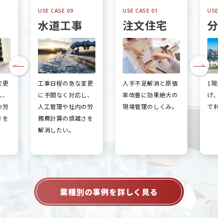
USE CASE 09
USE CASE 01
USE
水道工事
注文住宅
変更
工事日程の急な変更
人手不足解消と原価
1
し、
に手間なく対応し、
率改善に効果絶大の
げ
の労
人工管理や社内の労
現場管理のしくみ。
で
さを
務費計算の煩雑さを
解消したい。
業種別の事例を詳しく見る