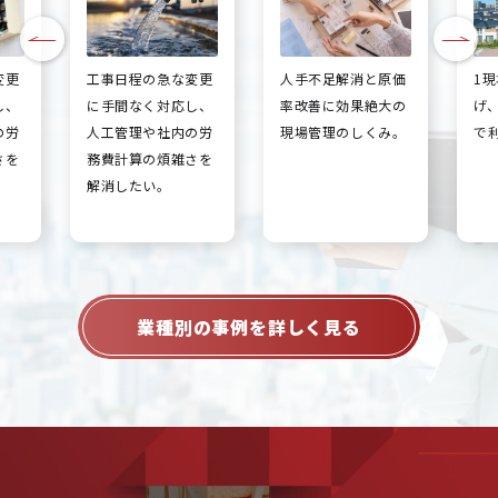
変更
工事日程の急な変更
人手不足解消と原価
1
し、
に手間なく対応し、
率改善に効果絶大の
げ
の労
人工管理や社内の労
現場管理のしくみ。
で
さを
務費計算の煩雑さを
解消したい。
業種別の事例を詳しく見る