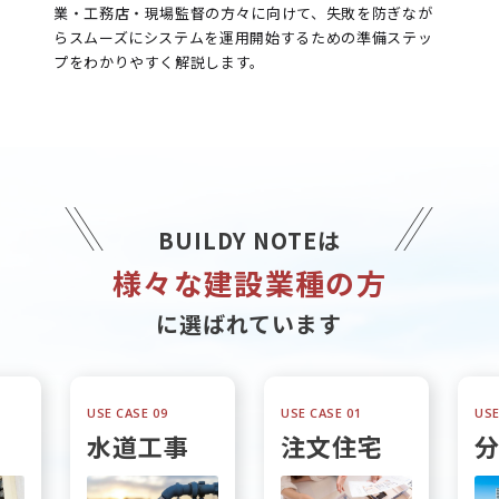
業・工務店・現場監督の方々に向けて、失敗を防ぎなが
らスムーズにシステムを運用開始するための準備ステッ
プをわかりやすく解説します。
BUILDY NOTEは
様々な建設業種の方
に選ばれています
USE CASE 09
USE CASE 01
USE
水道工事
注文住宅