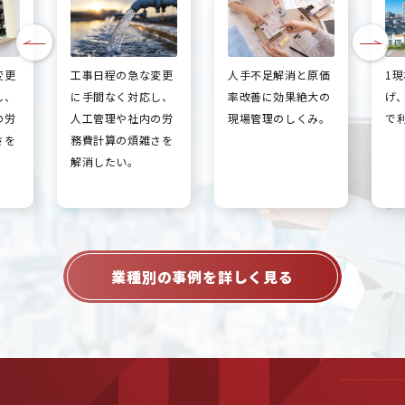
変更
工事日程の急な変更
人手不足解消と原価
1
し、
に手間なく対応し、
率改善に効果絶大の
げ
の労
人工管理や社内の労
現場管理のしくみ。
で
さを
務費計算の煩雑さを
解消したい。
業種別の事例を詳しく見る