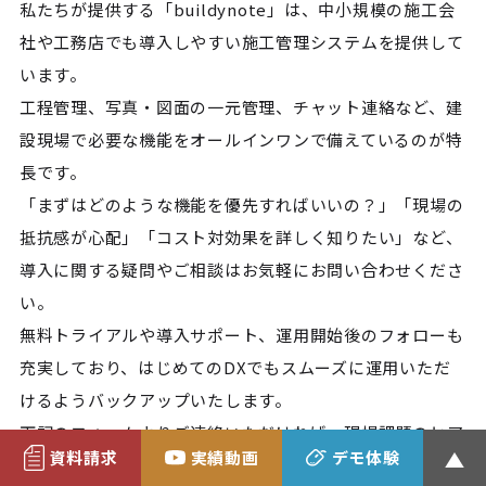
私たちが提供する「buildynote」は、中小規模の施工会
社や工務店でも導入しやすい施工管理システムを提供して
います。
工程管理、写真・図面の一元管理、チャット連絡など、建
設現場で必要な機能をオールインワンで備えているのが特
長です。
「まずはどのような機能を優先すればいいの？」「現場の
抵抗感が心配」「コスト対効果を詳しく知りたい」など、
導入に関する疑問やご相談はお気軽にお問い合わせくださ
い。
無料トライアルや導入サポート、運用開始後のフォローも
充実しており、はじめてのDXでもスムーズに運用いただ
けるようバックアップいたします。
下記のフォームよりご連絡いただければ、現場課題のヒア
資料請求
実績動画
デモ体験
リングから導入計画の策定まで、一緒にプロセスを進めさ