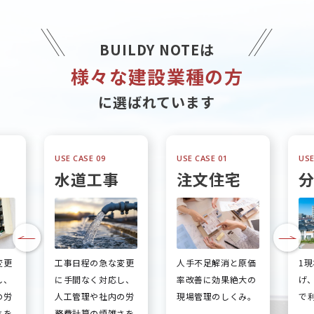
BUILDY NOTEは
様々な建設業種の方
に選ばれています
USE CASE 09
USE CASE 01
USE
水道工事
注文住宅
変更
工事日程の急な変更
人手不足解消と原価
1
し、
に手間なく対応し、
率改善に効果絶大の
げ
の労
人工管理や社内の労
現場管理のしくみ。
で
さを
務費計算の煩雑さを