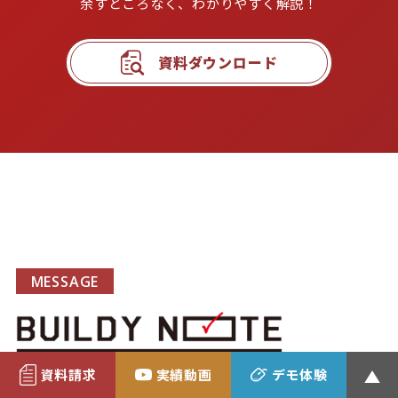
余すところなく、わかりやすく解説！
資料ダウンロード
MESSAGE
開発チームの想い
資料請求
実績動画
デモ体験