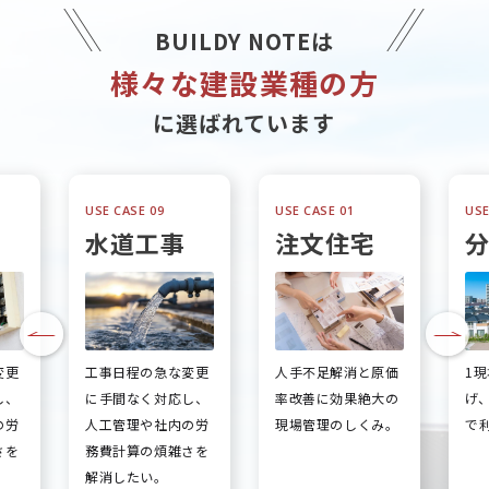
BUILDY NOTEは
様々な建設業種の方
に選ばれています
USE CASE 09
USE CASE 01
USE
水道工事
注文住宅
変更
工事日程の急な変更
人手不足解消と原価
1
し、
に手間なく対応し、
率改善に効果絶大の
げ
の労
人工管理や社内の労
現場管理のしくみ。
で
さを
務費計算の煩雑さを
解消したい。